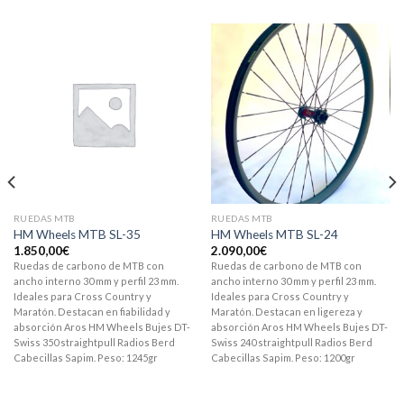
RUEDAS MTB
RUEDAS MTB
HM Wheels MTB SL-35
HM Wheels MTB SL-24
1.850,00
€
2.090,00
€
Ruedas de carbono de MTB con
Ruedas de carbono de MTB con
ancho interno 30 mm y perfil 23 mm.
ancho interno 30 mm y perfil 23 mm.
Ideales para Cross Country y
Ideales para Cross Country y
Maratón. Destacan en fiabilidad y
Maratón. Destacan en ligereza y
absorción Aros HM Wheels Bujes DT-
absorción Aros HM Wheels Bujes DT-
Swiss 350 straightpull Radios Berd
Swiss 240 straightpull Radios Berd
Cabecillas Sapim. Peso: 1245gr
Cabecillas Sapim. Peso: 1200gr