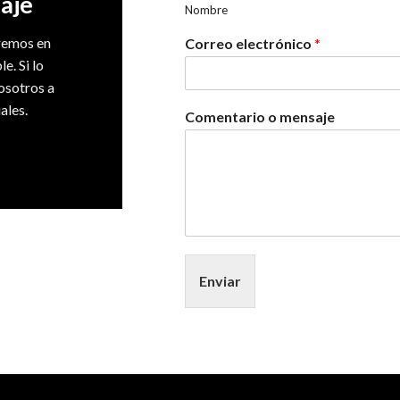
aje
Nombre
dremos en
Correo electrónico
*
e. Si lo
osotros a
ales.
Comentario o mensaje
Enviar