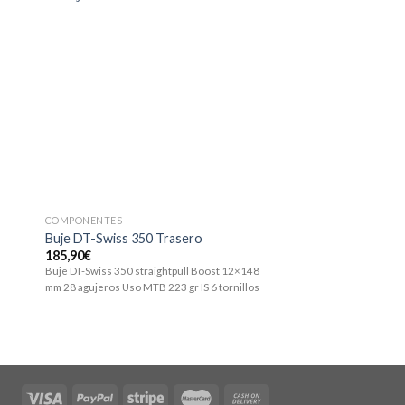
COMPONENTES
COMPONENTES
Buje DT-Swiss 350 Trasero
Buje DT-Swiss 350 
185,90
€
65,90
€
Buje DT-Swiss 350 straightpull Boost 12×148
Buje DT-Swiss 350 Boost
mm 28 agujeros Uso MTB 223 gr IS 6 tornillos
Thru Axle 28 agujeros Us
tornillos