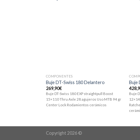
COMPONENTES
COMP
Buje DT-Swiss 180 Delantero
Buje 
269,90
€
428,
Buje DT-Swiss 180 EXP straightpull Boost
Buje D
15×110 Thru Axle 28 agujeros Uso MTB 94 gr
12×14
Center Lock Rodamientos cerámicos
Ratche
cerám
Copyright 2026 ©