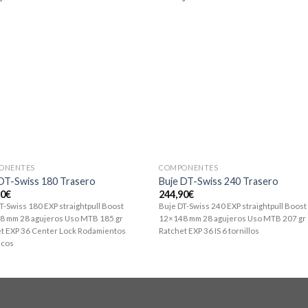
ONENTES
COMPONENTES
DT-Swiss 180 Trasero
Buje DT-Swiss 240 Trasero
90
€
244,90
€
T-Swiss 180 EXP straightpull Boost
Buje DT-Swiss 240 EXP straightpull Boost
8 mm 28 agujeros Uso MTB 185 gr
12×148 mm 28 agujeros Uso MTB 207 gr
t EXP 36 Center Lock Rodamientos
Ratchet EXP 36 IS 6 tornillos
icos