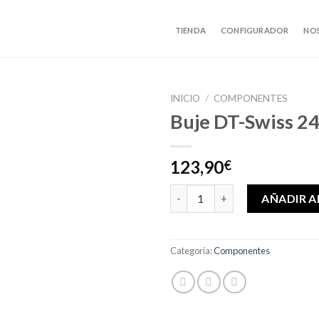
TIENDA
CONFIGURADOR
NO
INICIO
/
COMPONENTES
Buje DT-Swiss 2
123,90
€
Buje DT-Swiss 240 Delantero c
AÑADIR A
Categoría:
Componentes