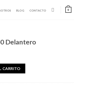
0
SOTROS
BLOG
CONTACTO
40 Delantero
antidad
L CARRITO