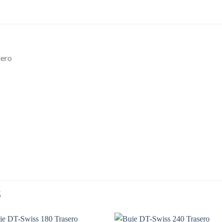
tero
S