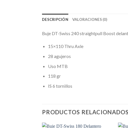
DESCRIPCIÓN
VALORACIONES (0)
Buje DT-Swiss 240 straightpull Boost delan
15×110 Thru Axle
28 agujeros
Uso MTB
118 gr
IS 6 tornillos
PRODUCTOS RELACIONADO