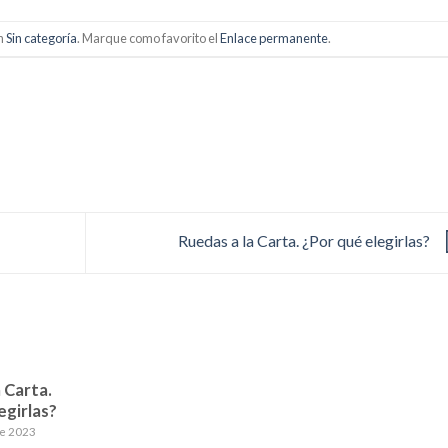
en
Sin categoría
. Marque como favorito el
Enlace permanente
.
Ruedas a la Carta. ¿Por qué elegirlas?
 Carta.
egirlas?
de 2023