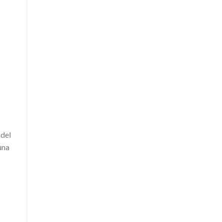
 del
una