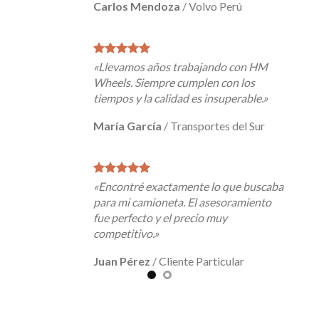
Carlos Mendoza
Ana Rodríguez
/
Flota Empresarial
/
Volvo Perú
«Llevamos años trabajando con HM
«La mejor relación calidad-precio del
Wheels. Siempre cumplen con los
mercado. Nuestros buses siempre con
tiempos y la calidad es insuperable.»
las mejores llantas.»
María García
Roberto Silva
/
/
Transportes del Sur
Tour Perú
«Encontré exactamente lo que buscaba
«Servicio personalizado de primera
para mi camioneta. El asesoramiento
clase. Me ayudaron a elegir los aros
fue perfecto y el precio muy
perfectos para mi vehículo.»
competitivo.»
Luis Torres
/
Cliente VIP
Juan Pérez
/
Cliente Particular