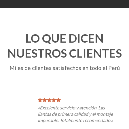
LO QUE DICEN
NUESTROS CLIENTES
Miles de clientes satisfechos en todo el Perú
«Excelente servicio y atención. Las
«El servicio post-venta es excepcional.
llantas de primera calidad y el montaje
Siempre están disponibles para resolver
impecable. Totalmente recomendado.»
cualquier consulta.»